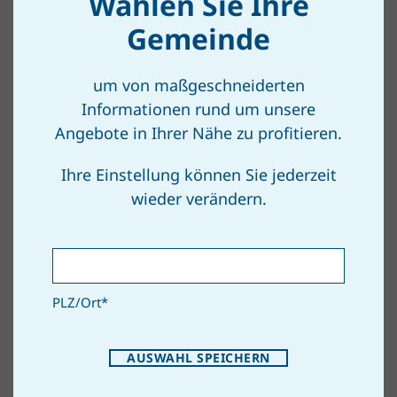
Wählen Sie Ihre
Gemeinde
© bamboolik
um von maßgeschneiderten
Informationen rund um unsere
Angebote in Ihrer Nähe zu profitieren.
Durchschnittliche
Ihre Einstellung können Sie jederzeit
Kostenersparnis
wieder verändern.
Ein Rechenbeispiel wieviel Stoffwindeln im
Vergleich zu Einwegwindeln „kosten“ inklusive
Stromverbrauch und Co ist hier zu finden.
PLZ/Ort
*
ZUM RECHENBEISPIEL
AUSWAHL SPEICHERN