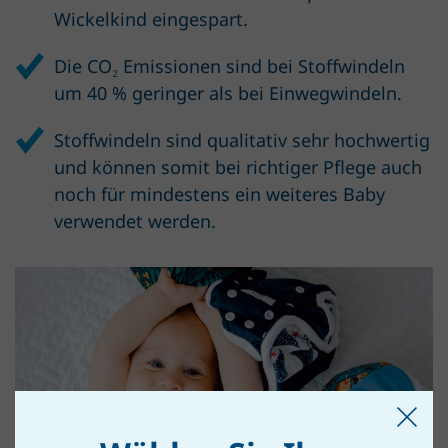
Wickelkind eingespart.
Die CO₂ Emissionen sind bei Stoffwindeln
um 40 % geringer als bei Einwegwindeln.
Stoffwindeln sind qualitativ sehr hochwertig
und können somit bei richtiger Pflege auch
noch für mindestens ein weiteres Baby
verwendet werden.