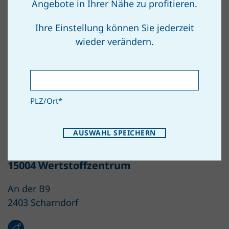
Angebote in Ihrer Nähe zu profitieren.
Ihre Einstellung können Sie jederzeit
15003 Teichgasse/Donaustraße
wieder verändern.
Teichgasse/Donaustraße – hinter der Bus-HH
2403 Wildungsmauer
PLZ/Ort
*
ZUM ROUTENPLANER
AUSWAHL SPEICHERN
15004 Wertstoffzentrum
An der B9
2403 Scharndorf